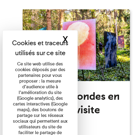
X
Masquer le band
Ce site web utilise des
cookies déposés par des
partenaires pour vous
proposer : la mesure
d’audience utile à
Festival Mondes en
l’amélioration du site
(Google analytics), des
cartes interactives (Google
commun: visite
maps), des boutons de
partage sur les réseaux
guidée
sociaux qui permettent aux
utilisateurs du site de
faciliter le partage de