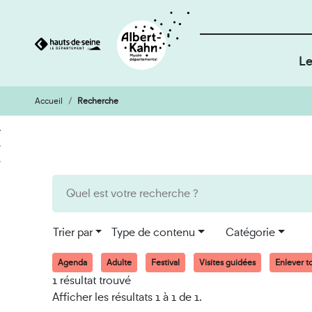
Le
Accueil
Recherche
Cookies et traceurs utilisés sur ce site
Aller
Aller
au
à
contenu
la
recherche
Trier par
Type de contenu
Catégorie
Agenda
Adulte
Festival
Visites guidées
Enlever to
1 résultat trouvé
Afficher les résultats 1 à 1 de 1.