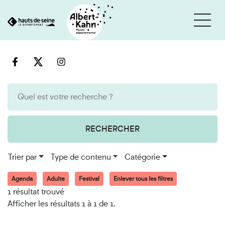
Cookies et traceurs utilisés sur ce site
Aller
Aller
au
à
contenu
la
recherche
RECHERCHER
Trier par
Type de contenu
Catégorie
Agenda
Adulte
Festival
Enlever tous les filtres
1 résultat trouvé
Afficher les résultats 1 à 1 de 1.