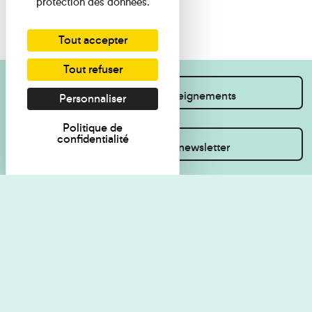
protection des données.
Tout accepter
Tout refuser
Je souhaite des renseignements
Personnaliser
Politique de
confidentialité
Inscrivez-vous à la newsletter
Règlement de visite
Politique de
confidentialité
Contact
Accessibilité : non
Plan du site