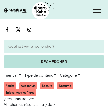
Cookies et traceurs utilisés sur ce site
Aller
Aller
au
à
contenu
la
recherche
RECHERCHER
Trier par
Type de contenu
Catégorie
Adulte
Auditorium
Lecture
Nocturne
Enlever tous les filtres
7 résultats trouvés
Afficher les résultats 1 à 7 de 7.