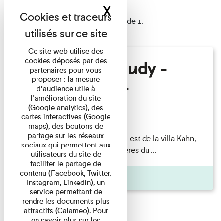
X
Masquer le band
1 résultat trouvé
Afficher les résultats 1 à 1 de 1.
Ce site web utilise des
cookies déposés par des
Hélène Gaudy -
partenaires pour vous
proposer : la mesure
Villa Zamir
d’audience utile à
l’amélioration du site
(Google analytics), des
Lecture
cartes interactives (Google
maps), des boutons de
partage sur les réseaux
couchant) [Angle nord-est de la villa Kahn,
sociaux qui permettent aux
dite villa Zamir et lumières du ...
utilisateurs du site de
faciliter le partage de
contenu (Facebook, Twitter,
Pages
Instagram, Linkedin), un
service permettant de
rendre les documents plus
attractifs (Calameo). Pour
en savoir plus sur les