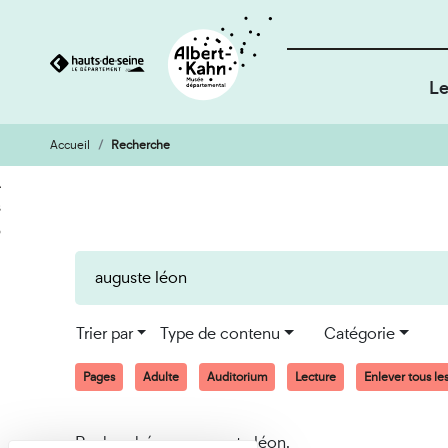
Le
Accueil
Recherche
Cookies et traceurs utilisés sur ce site
Aller
Aller
au
à
contenu
la
recherche
Trier par
Type de contenu
Catégorie
Pages
Adulte
Auditorium
Lecture
Enlever tous les 
Recherché pour auguste léon.