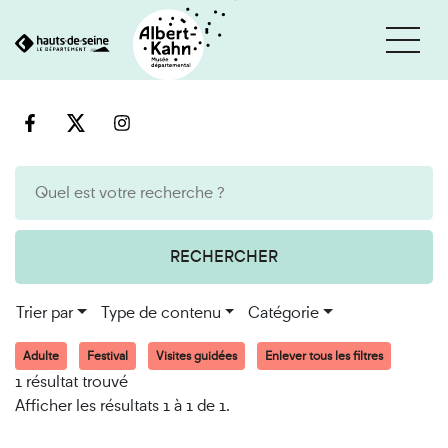
Cookies et traceurs utilisés sur ce site
Aller
Aller
au
à
contenu
la
recherche
RECHERCHER
Trier par
Type de contenu
Catégorie
Adulte
Festival
Visites guidées
Enlever tous les filtres
1 résultat trouvé
Afficher les résultats 1 à 1 de 1.