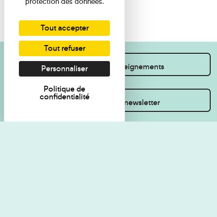
protection des données.
Tout accepter
Tout refuser
Je souhaite des renseignements
Personnaliser
Politique de
confidentialité
Inscrivez-vous à la newsletter
Règlement de visite
Politique de
confidentialité
Contact
Accessibilité : non
Plan du site