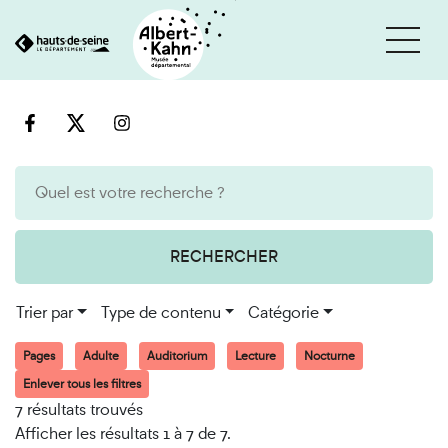
Cookies et traceurs utilisés sur ce site
Aller
Aller
au
à
contenu
la
recherche
RECHERCHER
Trier par
Type de contenu
Catégorie
Pages
Adulte
Auditorium
Lecture
Nocturne
Enlever tous les filtres
7 résultats trouvés
Afficher les résultats 1 à 7 de 7.