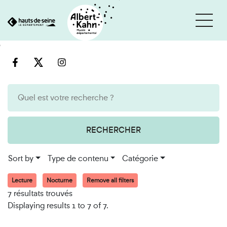
Cookies management panel
Go
Go
to
to
content
search
engine
RECHERCHER
Sort by
Type de contenu
Catégorie
Lecture
Nocturne
Remove all filters
7 résultats trouvés
Displaying results 1 to 7 of 7.