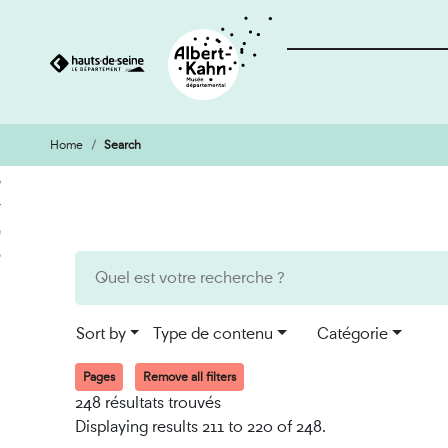
Home
Search
Cookies management panel
Go
Go
to
to
content
search
engine
Sort by
Type de contenu
Catégorie
Pages
Remove all filters
248 résultats trouvés
Displaying results 211 to 220 of 248.