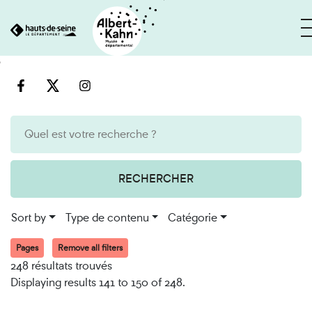
Cookies management panel
Go
Go
to
to
content
search
engine
RECHERCHER
Sort by
Type de contenu
Catégorie
Pages
Remove all filters
248 résultats trouvés
Displaying results 141 to 150 of 248.