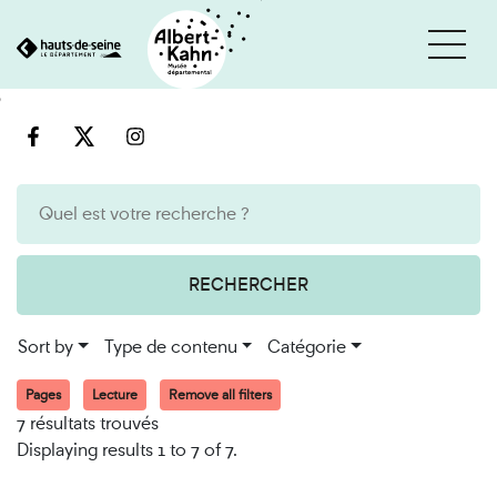
Cookies management panel
Go
Go
to
to
content
search
engine
RECHERCHER
Sort by
Type de contenu
Catégorie
Pages
Lecture
Remove all filters
7 résultats trouvés
Displaying results 1 to 7 of 7.