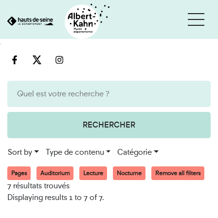
Cookies management panel
Go
Go
to
to
content
search
engine
RECHERCHER
Sort by
Type de contenu
Catégorie
Pages
Auditorium
Lecture
Nocturne
Remove all filters
7 résultats trouvés
Displaying results 1 to 7 of 7.