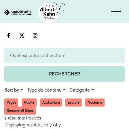
Cookies management panel
Go
Go
to
to
content
search
engine
RECHERCHER
Sort by
Type de contenu
Catégorie
Pages
Adulte
Auditorium
Lecture
Nocturne
Remove all filters
7 résultats trouvés
Displaying results 1 to 7 of 7.