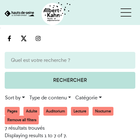
Cookies management panel
Go
Go
to
to
content
search
engine
RECHERCHER
Sort by
Type de contenu
Catégorie
Pages
Adulte
Auditorium
Lecture
Nocturne
Remove all filters
7 résultats trouvés
Displaying results 1 to 7 of 7.