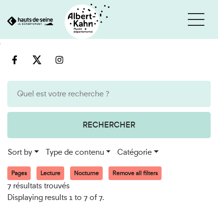
Cookies management panel
Go
Go
to
to
content
search
engine
RECHERCHER
Sort by
Type de contenu
Catégorie
Pages
Lecture
Nocturne
Remove all filters
7 résultats trouvés
Displaying results 1 to 7 of 7.