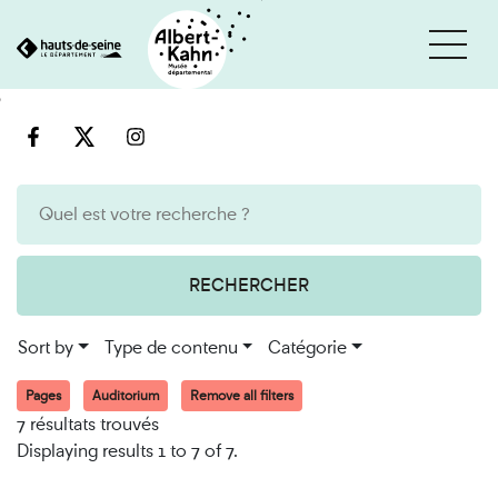
Cookies management panel
Go
Go
to
to
content
search
engine
RECHERCHER
Sort by
Type de contenu
Catégorie
Pages
Auditorium
Remove all filters
7 résultats trouvés
Displaying results 1 to 7 of 7.