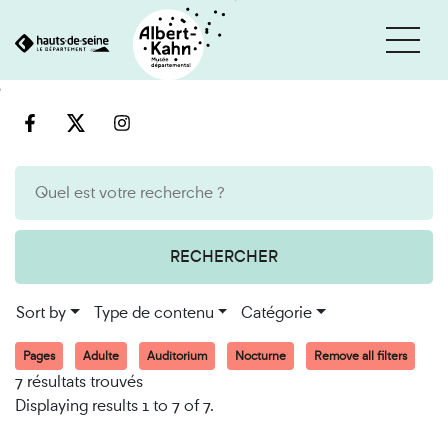
Cookies management panel
Go
Go
to
to
content
search
engine
RECHERCHER
Sort by
Type de contenu
Catégorie
Pages
Adulte
Auditorium
Nocturne
Remove all filters
7 résultats trouvés
Displaying results 1 to 7 of 7.