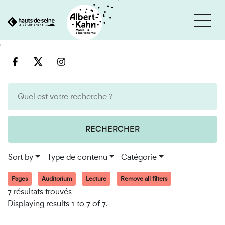
Cookies management panel
Go
Go
to
to
content
search
engine
RECHERCHER
Sort by
Type de contenu
Catégorie
Pages
Auditorium
Lecture
Remove all filters
7 résultats trouvés
Displaying results 1 to 7 of 7.