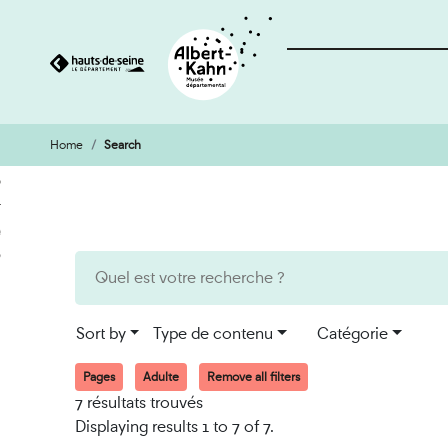
Home
Search
Cookies management panel
Go
Go
to
to
content
search
engine
Sort by
Type de contenu
Catégorie
Pages
Adulte
Remove all filters
7 résultats trouvés
Displaying results 1 to 7 of 7.