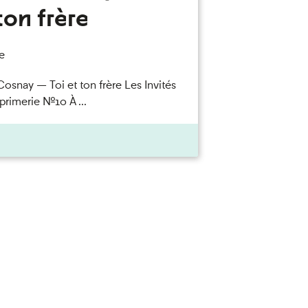
ton frère
e
Cosnay — Toi et ton frère Les Invités
primerie n°10 À ...