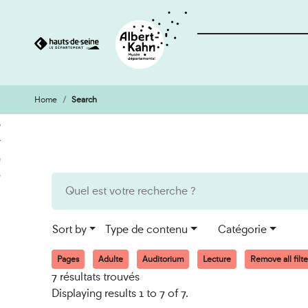
Home
Search
Cookies management panel
Go
Go
to
to
content
search
engine
Sort by
Type de contenu
Catégorie
Pages
Adulte
Auditorium
Lecture
Remove all filte
7 résultats trouvés
Displaying results 1 to 7 of 7.