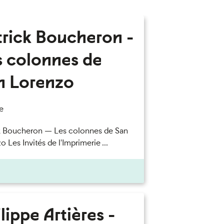
trick Boucheron -
s colonnes de
n Lorenzo
e
k Boucheron — Les colonnes de San
 Les Invités de l'Imprimerie ...
lippe Artières -