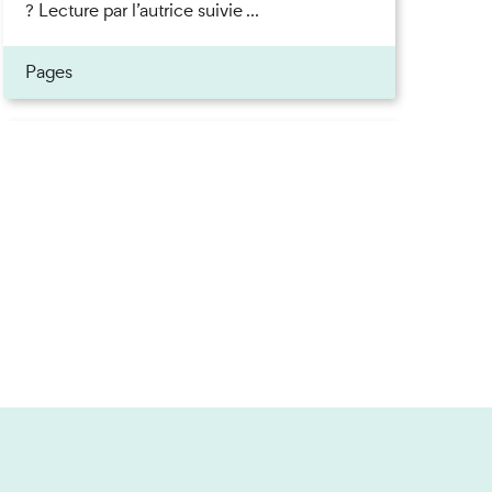
? Lecture par l’autrice suivie ...
ner
Pages
on