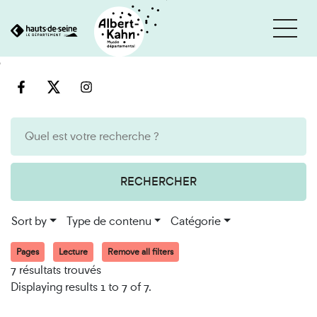
Cookies management panel
Go
Go
to
to
content
search
engine
RECHERCHER
Sort by
Type de contenu
Catégorie
Pages
Lecture
Remove all filters
7 résultats trouvés
Displaying results 1 to 7 of 7.