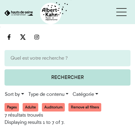
Cookies management panel
Go
Go
to
to
content
search
engine
RECHERCHER
Sort by
Type de contenu
Catégorie
Pages
Adulte
Auditorium
Remove all filters
7 résultats trouvés
Displaying results 1 to 7 of 7.