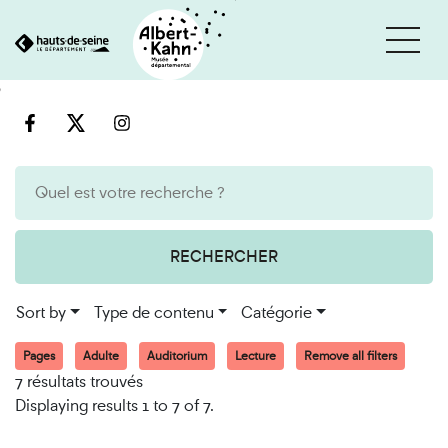
Cookies management panel
Go
Go
to
to
content
search
engine
RECHERCHER
Sort by
Type de contenu
Catégorie
Pages
Adulte
Auditorium
Lecture
Remove all filters
7 résultats trouvés
Displaying results 1 to 7 of 7.