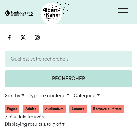
Cookies management panel
Go
Go
to
to
content
search
engine
RECHERCHER
Sort by
Type de contenu
Catégorie
Pages
Adulte
Auditorium
Lecture
Remove all filters
7 résultats trouvés
Displaying results 1 to 7 of 7.