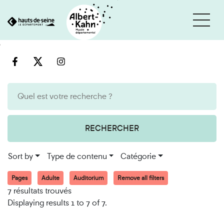
Cookies management panel
Go
Go
to
to
content
search
engine
RECHERCHER
Sort by
Type de contenu
Catégorie
Pages
Adulte
Auditorium
Remove all filters
7 résultats trouvés
Displaying results 1 to 7 of 7.