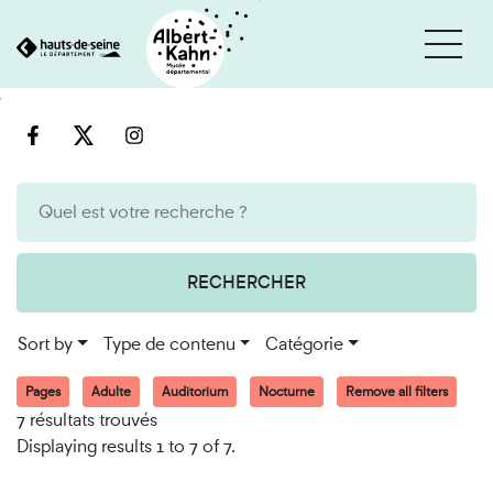
Cookies management panel
Go
Go
to
to
content
search
engine
RECHERCHER
Sort by
Type de contenu
Catégorie
Pages
Adulte
Auditorium
Nocturne
Remove all filters
7 résultats trouvés
Displaying results 1 to 7 of 7.