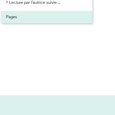
? Lecture par l’autrice suivie ...
ner
Pages
on