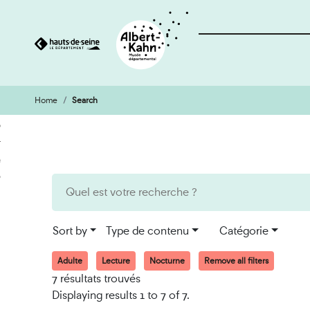
Home
Search
Cookies management panel
Go
Go
to
to
content
search
engine
Sort by
Type de contenu
Catégorie
Adulte
Lecture
Nocturne
Remove all filters
7 résultats trouvés
Displaying results 1 to 7 of 7.