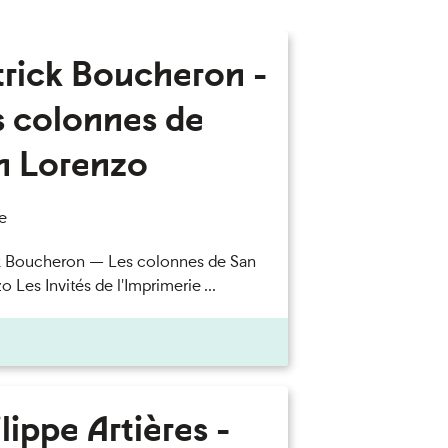
trick Boucheron -
s colonnes de
n Lorenzo
e
k Boucheron — Les colonnes de San
 Les Invités de l'Imprimerie ...
lippe Artières -