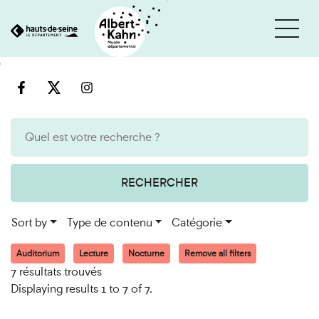
Cookies management panel
Go
Go
to
to
content
search
engine
RECHERCHER
Sort by
Type de contenu
Catégorie
Auditorium
Lecture
Nocturne
Remove all filters
7 résultats trouvés
Displaying results 1 to 7 of 7.