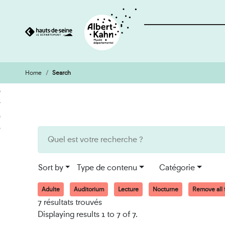
Home
Search
Cookies management panel
Go
Go
to
to
content
search
engine
Sort by
Type de contenu
Catégorie
Adulte
Auditorium
Lecture
Nocturne
Remove all f
7 résultats trouvés
Displaying results 1 to 7 of 7.