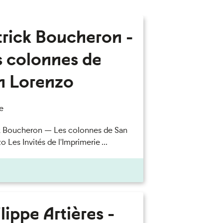
trick Boucheron -
s colonnes de
n Lorenzo
e
k Boucheron — Les colonnes de San
 Les Invités de l'Imprimerie ...
lippe Artières -