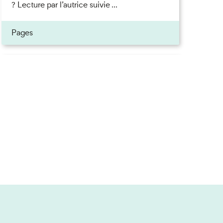
? Lecture par l’autrice suivie ...
ner
Pages
on