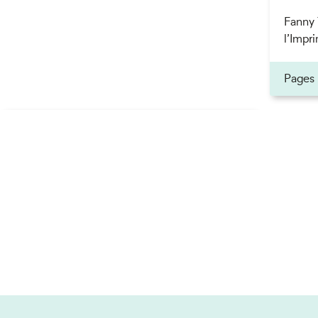
Fanny 
l’Impri
ner
Pages