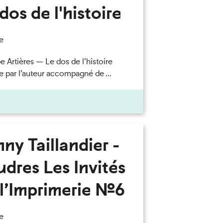
dos de l'histoire
e
e Artières — Le dos de l’histoire
e par l’auteur accompagné de ...
ny Taillandier -
dres Les Invités
l’Imprimerie n°6
e