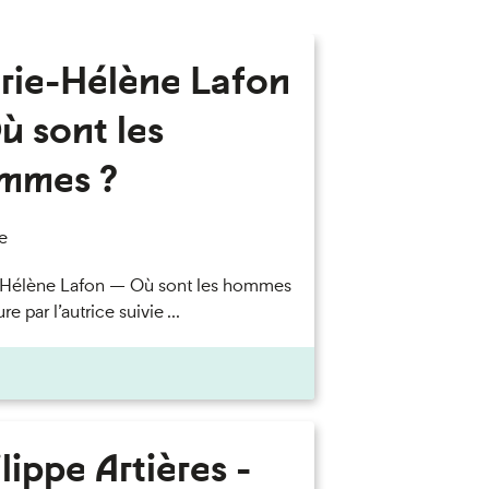
rie-Hélène Lafon
ù sont les
mmes ?
e
-Hélène Lafon — Où sont les hommes
re par l’autrice suivie ...
lippe Artières -