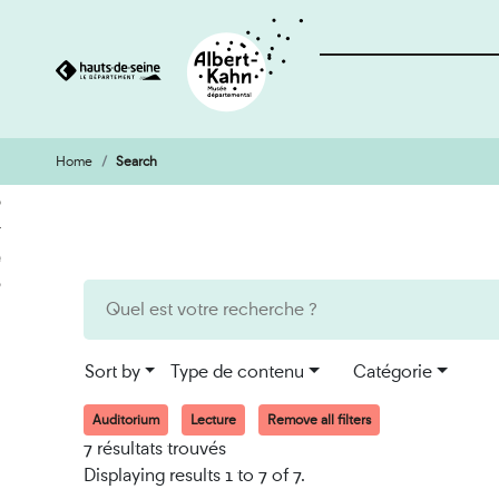
Home
Search
Cookies management panel
Go
Go
to
to
content
search
engine
Sort by
Type de contenu
Catégorie
Auditorium
Lecture
Remove all filters
7 résultats trouvés
Displaying results 1 to 7 of 7.