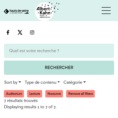
Cookies management panel
Go
Go
to
to
content
search
engine
RECHERCHER
Sort by
Type de contenu
Catégorie
Auditorium
Lecture
Nocturne
Remove all filters
7 résultats trouvés
Displaying results 1 to 7 of 7.