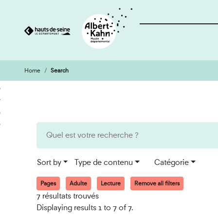
Home
Search
Cookies management panel
Go
Go
to
to
content
search
engine
Sort by
Type de contenu
Catégorie
Pages
Adulte
Lecture
Remove all filters
7 résultats trouvés
Displaying results 1 to 7 of 7.