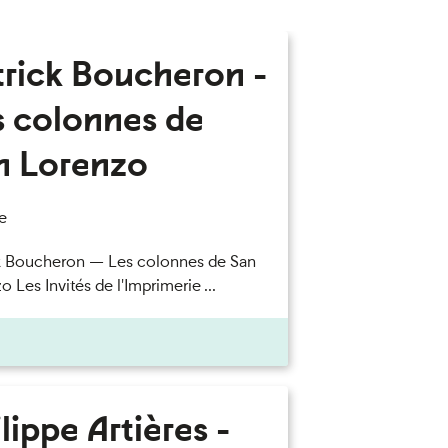
trick Boucheron -
s colonnes de
n Lorenzo
e
k Boucheron — Les colonnes de San
 Les Invités de l'Imprimerie ...
lippe Artières -