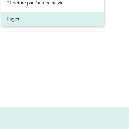
? Lecture par l’autrice suivie ...
ner
Pages
on