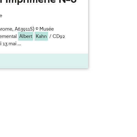
e
rome, A63911S) © Musée
temental
Albert
Kahn
/ CD92
13 mai ...