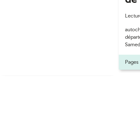
Lectur
autoch
dépar
Samedi 
ner
Pages