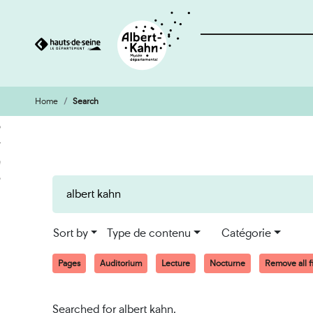
Home
Search
Cookies management panel
Go
Go
to
to
content
search
engine
Sort by
Type de contenu
Catégorie
Pages
Auditorium
Lecture
Nocturne
Remove all fi
Searched for albert kahn.