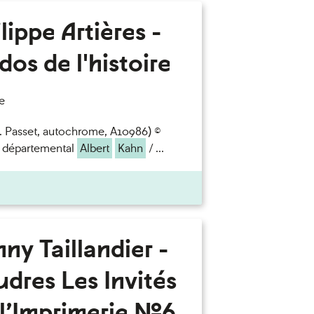
lippe Artières -
dos de l'histoire
e
S. Passet, autochrome, A10986) ©
 départemental
Albert
Kahn
/ ...
ny Taillandier -
dres Les Invités
l’Imprimerie n°6