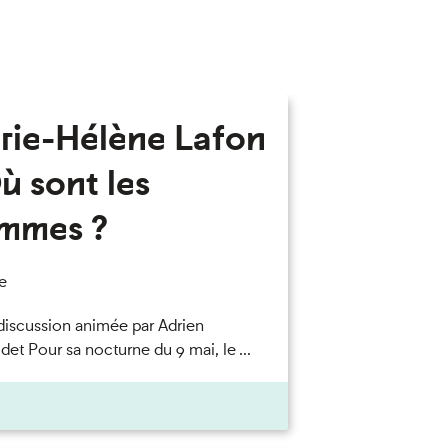
rie-Hélène Lafon
ù sont les
mmes ?
e
discussion animée par Adrien
et Pour sa nocturne du 9 mai, le ...