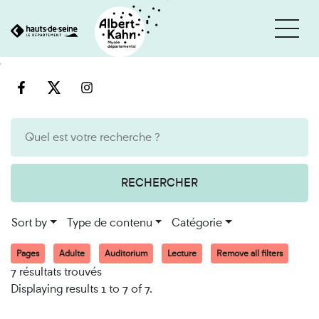
Cookies management panel
Go
Go
to
to
content
search
engine
RECHERCHER
Sort by
Type de contenu
Catégorie
Pages
Adulte
Auditorium
Lecture
Remove all filters
7 résultats trouvés
Displaying results 1 to 7 of 7.