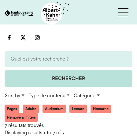
Cookies management panel
Go
Go
to
to
content
search
engine
RECHERCHER
Sort by
Type de contenu
Catégorie
Pages
Adulte
Auditorium
Lecture
Nocturne
Remove all filters
7 résultats trouvés
Displaying results 1 to 7 of 7.