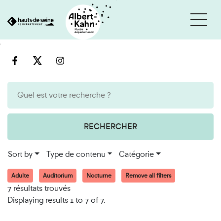
Cookies management panel
Go
Go
to
to
content
search
engine
RECHERCHER
Sort by
Type de contenu
Catégorie
Adulte
Auditorium
Nocturne
Remove all filters
7 résultats trouvés
Displaying results 1 to 7 of 7.