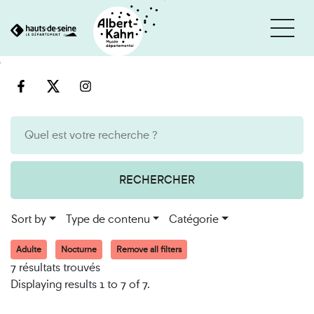
Cookies management panel
Go
Go
to
to
content
search
engine
RECHERCHER
Sort by
Type de contenu
Catégorie
Adulte
Nocturne
Remove all filters
7 résultats trouvés
Displaying results 1 to 7 of 7.