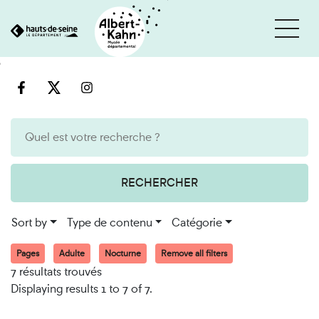
Cookies management panel
Go
Go
to
to
content
search
engine
RECHERCHER
Sort by
Type de contenu
Catégorie
Pages
Adulte
Nocturne
Remove all filters
7 résultats trouvés
Displaying results 1 to 7 of 7.