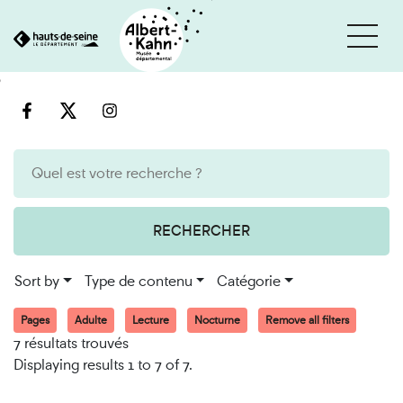
Cookies management panel
Go
Go
to
to
content
search
engine
RECHERCHER
Sort by
Type de contenu
Catégorie
Pages
Adulte
Lecture
Nocturne
Remove all filters
7 résultats trouvés
Displaying results 1 to 7 of 7.