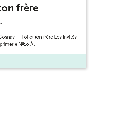
ton frère
e
Cosnay — Toi et ton frère Les Invités
primerie n°10 À ...