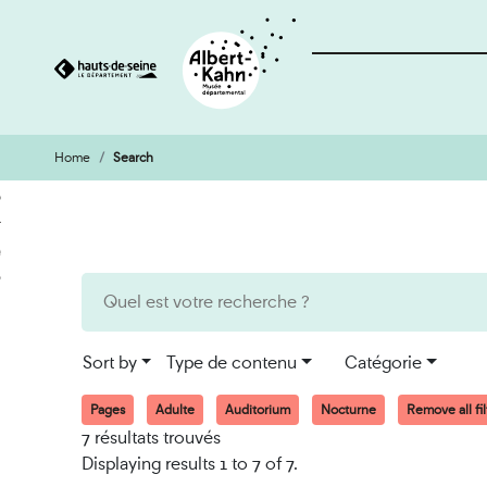
Home
Search
Cookies management panel
Go
Go
to
to
content
search
engine
Sort by
Type de contenu
Catégorie
Pages
Adulte
Auditorium
Nocturne
Remove all fil
7 résultats trouvés
Displaying results 1 to 7 of 7.