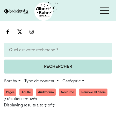
Cookies management panel
Go
Go
to
to
content
search
engine
RECHERCHER
Sort by
Type de contenu
Catégorie
Pages
Adulte
Auditorium
Nocturne
Remove all filters
7 résultats trouvés
Displaying results 1 to 7 of 7.