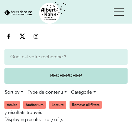
Cookies management panel
Go
Go
to
to
content
search
engine
RECHERCHER
Sort by
Type de contenu
Catégorie
Adulte
Auditorium
Lecture
Remove all filters
7 résultats trouvés
Displaying results 1 to 7 of 7.