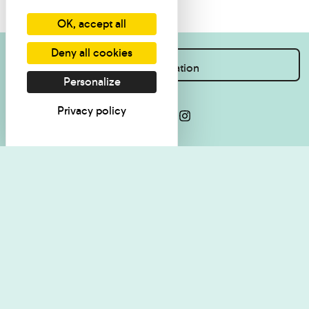
OK, accept all
Deny all cookies
I want information
Personalize
Privacy policy
Visit regulations
Politique de
confidentialité
Contact
Accessibilité : non
Plan du site
conforme
Les Amis du musée
Cookie management
Legal Notice