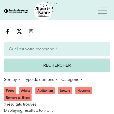
Cookies management panel
Go
Go
to
to
content
search
engine
RECHERCHER
Sort by
Type de contenu
Catégorie
Pages
Adulte
Auditorium
Lecture
Nocturne
Remove all filters
7 résultats trouvés
Displaying results 1 to 7 of 7.