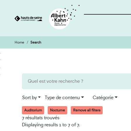
Home
Search
Cookies management panel
Go
Go
to
to
content
search
engine
Sort by
Type de contenu
Catégorie
Auditorium
Nocturne
Remove all filters
7 résultats trouvés
Displaying results 1 to 7 of 7.