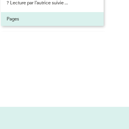
? Lecture par l’autrice suivie ...
ner
Pages
on