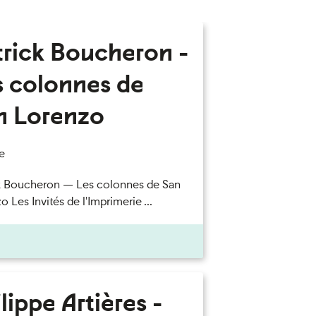
trick Boucheron -
s colonnes de
n Lorenzo
e
k Boucheron — Les colonnes de San
 Les Invités de l'Imprimerie ...
lippe Artières -