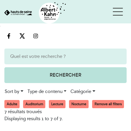
Cookies management panel
Go
Go
to
to
content
search
engine
RECHERCHER
Sort by
Type de contenu
Catégorie
Adulte
Auditorium
Lecture
Nocturne
Remove all filters
7 résultats trouvés
Displaying results 1 to 7 of 7.