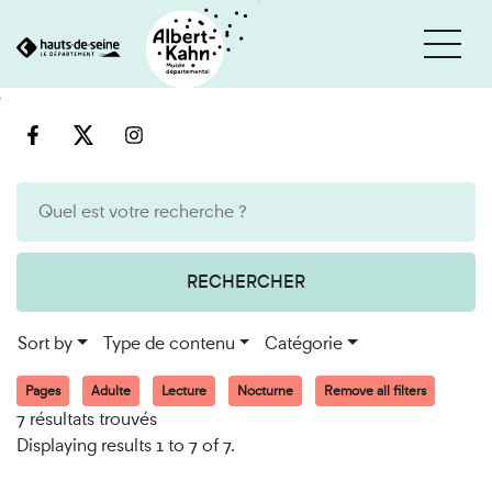
Cookies management panel
Go
Go
to
to
content
search
engine
RECHERCHER
Sort by
Type de contenu
Catégorie
Pages
Adulte
Lecture
Nocturne
Remove all filters
7 résultats trouvés
Displaying results 1 to 7 of 7.