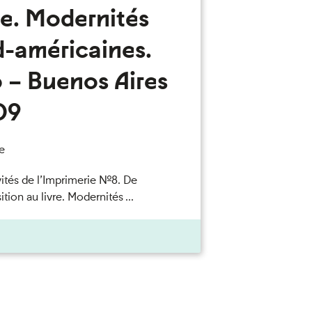
re. Modernités
d-américaines.
 – Buenos Aires
09
e
vités de l’Imprimerie n°8. De
ition au livre. Modernités ...