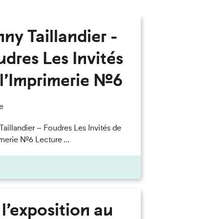
ny Taillandier -
dres Les Invités
l’Imprimerie n°6
e
Taillandier – Foudres Les Invités de
merie n°6 Lecture ...
l’exposition au