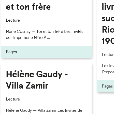
et ton frère
liv
su
Lecture
Rio
Marie Cosnay — Toi et ton frère Les Invités
de l'Imprimerie n°10 À ...
19
Pages
Lectur
Les In
Hélène Gaudy -
l’expos
Villa Zamir
Pages
Lecture
Hélène Gaudy — Villa Zamir Les Invités de