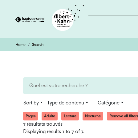
Home
Search
Cookies management panel
Go
Go
to
to
content
search
engine
Sort by
Type de contenu
Catégorie
Pages
Adulte
Lecture
Nocturne
Remove all filters
7 résultats trouvés
Displaying results 1 to 7 of 7.