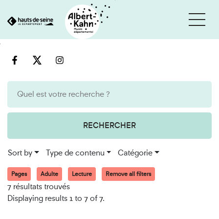
Cookies management panel
Go
Go
to
to
content
search
engine
RECHERCHER
Sort by
Type de contenu
Catégorie
Pages
Adulte
Lecture
Remove all filters
7 résultats trouvés
Displaying results 1 to 7 of 7.