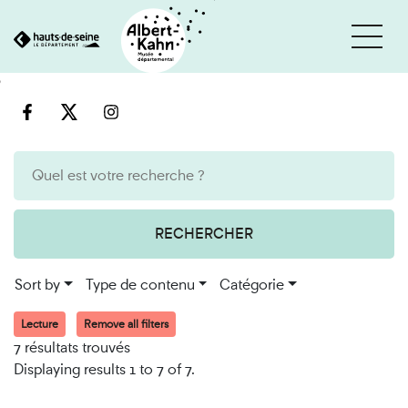
Cookies management panel
Go
Go
to
to
content
search
engine
RECHERCHER
Sort by
Type de contenu
Catégorie
Lecture
Remove all filters
7 résultats trouvés
Displaying results 1 to 7 of 7.