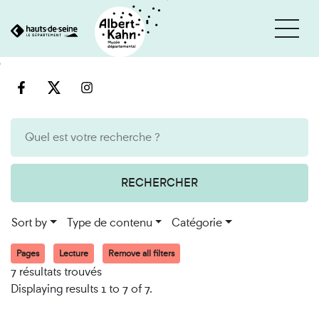
Cookies management panel
Go
Go
to
to
content
search
engine
RECHERCHER
Sort by
Type de contenu
Catégorie
Pages
Lecture
Remove all filters
7 résultats trouvés
Displaying results 1 to 7 of 7.