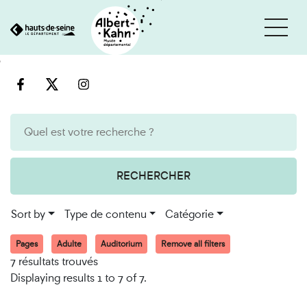
Cookies management panel
Go
Go
to
to
content
search
engine
RECHERCHER
Sort by
Type de contenu
Catégorie
Pages
Adulte
Auditorium
Remove all filters
7 résultats trouvés
Displaying results 1 to 7 of 7.